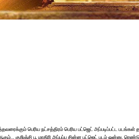
வரைக்கும் பெரிய நட்சத்திரம் பெரிய பட்ஜெட் அப்படிப்பட்ட படங்கள் 
ும்.., குறிஞ்சி பூ மாதிரி அப்பப்ப சின்ன பட்ஜெட் படம் ஒன்னு, ரெண்ட