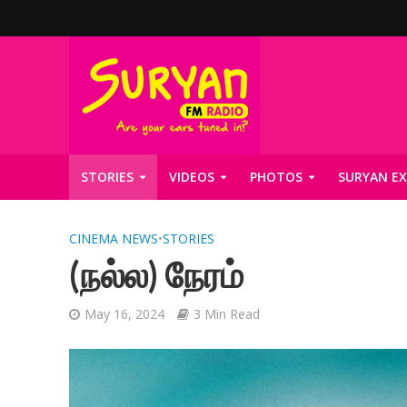
STORIES
VIDEOS
PHOTOS
SURYAN EX
CINEMA NEWS
•
STORIES
(நல்ல) நேரம்
May 16, 2024
3 Min Read