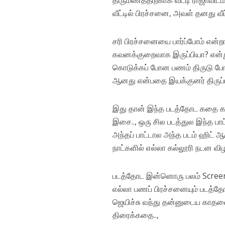
திருமணத்திற்காக வட்டி ராஜாவிடம
வீட்டில் பிரச்சனை, அவள் தனது வீட
சரி பிரச்சனையை பார்ப்போம் என்றா
கவனக்குறைவாக இருப்பியா? என்று 
கொடுக்கப் போன பணம் திருடு போக
ஆனது என்பதை இயக்குனர் திருப்ப
இது தான் இந்த படத்தோட கதை க
இசை.., ஒரு சில படத்துல இந்த பாட்
அந்தப் பாட்டால அந்த படம் ஹிட்
நாட்களில் எல்லா கல்லூரி நடன விழா
படத்தோட இன்னொரு பலம் Screen p
எல்லா பணப் பிரச்சனையும் படத்
ஜெயிச்சு வந்து தன்னுடைய காதலை கர
திரைக்கதை..,