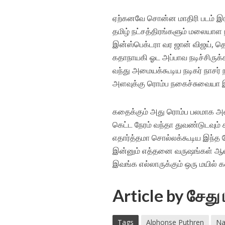
ஏற்கனவே சொன்ன மாதிரி படம் இர
தமிழ் நட்சத்திரங்களும் மலையாள நட்
இன்ஸ்பெக்டரா வர ஜான் விஜய், தெ
கதாநாயகி ஓட அப்பாவ நடிச்சிருக்
வந்து அமையக்கூடிய நடிகர் நாசர் நட
அளவுக்கு ரொம்ப நகைச்சுவையா இர
கதைக்கும் அது ரொம்ப பலமாக அமைந்
கெட்ட நேரம் வந்தா துவண்டுடவும்
எதார்த்தமா சொல்லக்கூடிய இந்த 
இன்னும் எத்தனை வருஷங்கள் ஆனாலு
இவங்க எல்லாருக்கும் ஒரு மயில
Article by சேத
Tags
Alphonse Puthren
Na