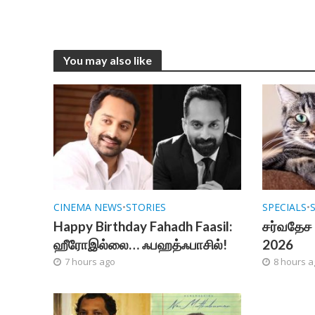
You may also like
CINEMA NEWS
•
STORIES
SPECIALS
•
Happy Birthday Fahadh Faasil:
சர்வதேச 
ஹீரோஇல்லை… ஃபஹத்ஃபாசில்!
2026
7 hours ago
8 hours a