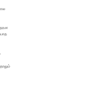
னால
நேரமா
டியாத
்
தாலும்