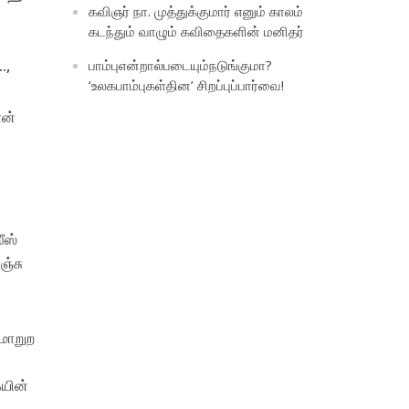
கவிஞர் நா. முத்துக்குமார் எனும் காலம்
கடந்தும் வாழும் கவிதைகளின் மனிதர்
பாம்புஎன்றால்படையும்நடுங்குமா?
.,
‘உலகபாம்புகள்தின’ சிறப்புப்பார்வை!
ான்
ீஸ்
ஞ்சு
 மாறுற
ையின்