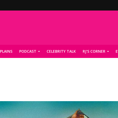
PLAINS
PODCAST
CELEBRITY TALK
RJ’S CORNER
E