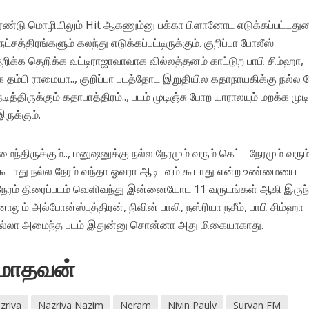
ண்டு மொழியிலும் Hit ஆகணும்னு பக்கா பிளானோட எடுக்கப்பட்டது
சத்திரங்களும் கலந்து எடுக்கப்பட்டிருக்கும். குறிப்பா போலீஸ்
றிக்க தெறிக்க வட்டிராஜாவாவாக வில்லத்தனம் காட்டுற பாபி சிம்ஹா,
க தம்பி ராமையா.., குறிப்பா படத்தோட இறுதியில கதாநாயகிக்கு நல்ல 
ித்திருக்கும் கதாபாத்திரம்.., படம் முடிஞ்சு போற யாராலயும் மறக்க மு
ுக்கும்.
திருக்கும்.., மனுஷனுக்கு நல்ல நேரமும் வரும் கெட்ட நேரமும் வரும
 கூடாது நல்ல நேரம் வந்தா ஓவரா ஆடிடவும் கூடாது என்ற உண்மையை
நேரம் திரைப்படம் வெளிவந்து இன்னையோட 11 வருடங்கள் ஆகி இருந்
ம் அல்போன்ஸ்புத்திரன், நிவின் பாலி, நஸ்ரியா நசீம், பாபி சிம்ஹா
் கல்லா அமைந்த படம் இதுன்னு சொன்னா அது மிகையாகாது.
ு மாதவன்
zriya
Nazriya Nazim
Neram
Nivin Pauly
Suryan FM