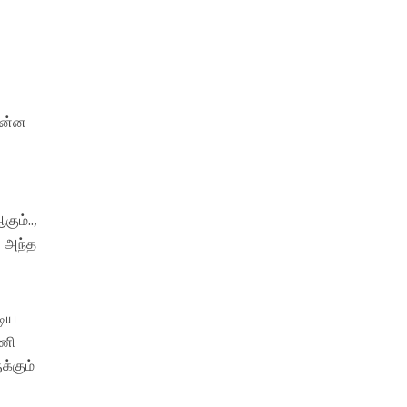
ி
என்ன
ி
கும்..,
் அந்த
டிய
்ணி
க்கும்