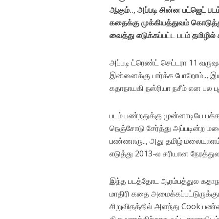
ஆகும்.., அப்படி சின்ன பட்ஜெட் ப
கதைக்கு முக்கியத்துவம் கொடுத்த
வைத்து எடுக்கப்பட்ட படம் தமிழில் 
அப்படி ட்ரெண்ட் செட்டரா 11 வரு
இன்னைக்கு பார்க்க போறோம்.., இ
கதாநாயகி நஸ்ரியா நசீம் என பல பு
படம் பண்றதுக்கு முன்னாடியே ப
நெஞ்சோடு சேர்த்து அப்படின்ற ம
பண்ணாரு.., அது தமிழ் மலையாளம் 
எடுத்து 2013-ல சரியான நேரத்துல 
இந்த படத்தோட ஆரம்பத்துல கதாநா
மாதிரி கதை அமைக்கப்பட்டுருக்கும
சிறுவிதத்தில் அளந்து Cook பண