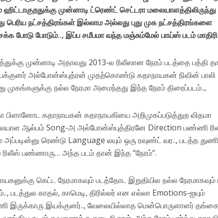
டம் ஹிட்டாகுறதுக்கு முன்னாடி ட்ரெண்ட் செட்டரா மலையாளத்திலிருந்து
ு பெரிய நட்சத்திரங்கள் இல்லாம அல்லது புது முக நட்சத்திரங்களை
சக்க போடு போடும்.., இப்ப சமீபமா வந்த மஞ்சும்மேல் பாய்ஸ் படம் மாதிரி.
ஷத்துக்கு முன்னாடி அதாவது 2013-ல ரிலீஸான நேரம் படத்தை பத்தி த
யக்குனர் அல்போன்ஸ்புத்ரன் முதற்கொண்டு கதாநாயகன் நிவின் பாலி
து முகங்களுக்கு நல்ல நேரமா அமைந்தது இந்த நேரம் திரைப்படம்..,
க்கா பிளானோட கதாநாயகன் கதாநாயகியை அறிமுகப்படுத்துற விதமா
லையாள ஆல்பம் Song-அ அல்போன்ஸ்புத்திரனே Direction பண்ணி ரில
அப்படின்னு ரெண்டு Language லயும் ஒரு ரவுண்ட் வர.., படத்த துணி
ரிலீஸ் பண்ணாரு… அந்த படம் தான் இந்த “நேரம்‘’.
யகனுக்கு கெட்ட நேரமாகவும் படத்தோட இறுதியில நல்ல நேரமாகவும்
்.., படத்துல காதல், காமெடி, திரில்லர் என எல்லா Emotions-ஐயும்
்ணி இருக்காரு இயக்குனர்.., வேலையில்லாத மென்பொருளாளர் தங்க