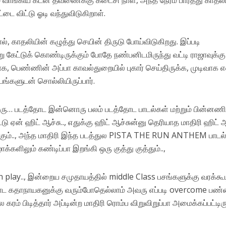
் வாங்கிய கடன் தவணைக்கு கடைசி நாள், அந்த நேரம் பார்த்து காதல
்டை விட்டு ஓடி வந்துவிடுகிறாள்.
ல், காதலியின் கழுத்து செயின் திருடு போய்விடுகிறது. இப்படி
கேட்டுக் கொண்டிருக்கும் போதே நண்பனிடமிருந்து வட்டி ராஜாவுக்கு
, பெண்ணின் அப்பா காவல்துறையில் புகார் செய்திருக்க, முடிவாக 
ங்களுடன் சொல்லியிருப்பார்.
ரு… படத்தோட இன்னொரு பலம் படத்தோட பாடல்கள் மற்றும் பின்னண
டு ஏன் ஹிட் ஆச்சு.., எதுக்கு ஹிட் ஆச்சுன்னு தெரியாத மாதிரி ஹிட் ஆ
 ஆகும்.., அந்த மாதிரி இந்த படத்துல PISTA THE RUN ANTHEM பாடல
க்களிலும் கண்டிப்பா இறங்கி ஒரு குத்து குத்தும்..,
lay.., இன்றைய சமுதாயத்தில் middle Class பசங்களுக்கு வரக்கூ
தோட கதாநாயகனுக்கு வரும்போதெல்லாம் அவரு எப்படி overcome பண
ம் பிடித்தார் அப்டின்ற மாதிரி ரொம்ப விறுவிறுப்பா அமைக்கப்பட்டிரு