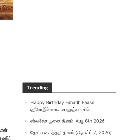
Trending
Happy Birthday Fahadh Faasil:
ஹீரோஇல்லை… ஃபஹத்ஃபாசில்!
சர்வதேச பூனை தினம்: Aug 8th 2026
தான்
தேசிய கைத்தறி தினம் (ஆகஸ்ட் 7, 2026)
ு ஹிட்