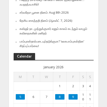
ஃபஹத்ஃபாசில்!
சர்வதேச பூனை தினம்: Aug 8th 2026
தேசிய கைத்தறி தினம் (ஆகஸ்ட் 7, 2026)
கவிஞர் நா. முத்துக்குமார் எனும் காலம் கடந்தும் வாழும்
கவிதைகளின் மனிதர்
பாம்புஎன்றால்படையும்நடுங்குமா? ‘உலகபாம்புகள்தின’
சிறப்புப்பார்வை!
Calendar
January 2026
M
T
W
T
F
S
S
1
2
3
4
1
1
5
6
7
8
9
0
1