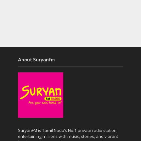
About Suryanfm
SuryanFM is Tamil Nadu’s No.1 private radio station,
entertaining millions with music, stories, and vibrant