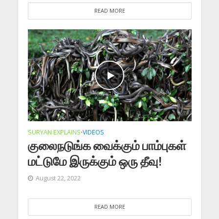
READ MORE
SURYAN EXPLAINS
VIDEOS
•
குலைநடுங்க வைக்கும் பாம்புகள்
மட்டுமே இருக்கும் ஒரு தீவு!
August 22, 2022
READ MORE