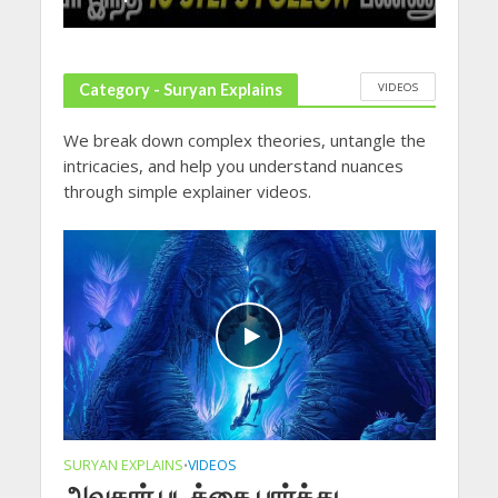
VIDEOS
Category - Suryan Explains
We break down complex theories, untangle the
intricacies, and help you understand nuances
through simple explainer videos.
SURYAN EXPLAINS
VIDEOS
•
அவதார் படத்தை பார்த்து