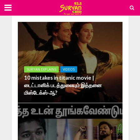
SURYAN EXPLAINS
VIDEOS
10 mistakes in titanic movie |
டைட்டானிக் படத்துலையும் இத்தனை
மிஸ்டேக்ஸ்-ஆ?