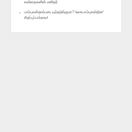
கவிதைகளின் மனிதர்
பாம்புஎன்றால்படையும்நடுங்குமா? ‘உலகபாம்புகள்தின’
சிறப்புப்பார்வை!