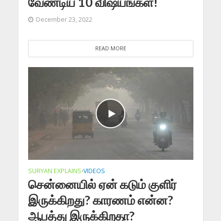
வேண்டிய 10 விஷயங்கள்!
December 23, 2022
READ MORE
SURYAN EXPLAINS
VIDEOS
•
சென்னையில் ஏன் கடும் குளிர்
இருக்கிறது? காரணம் என்ன?
ஆபத்து இருக்கிறதா?