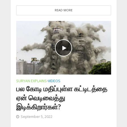
READ MORE
SURYAN EXPLAINS
VIDEOS
•
பல கோடி மதிப்புள்ள கட்டிடத்தை
ஏன் வெடிவைத்து
இடிக்கிறார்கள்?
September 5, 2022