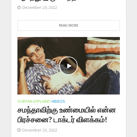
December 23, 2022
READ MORE
SURYAN EXPLAINS
VIDEOS
•
சமந்தாவிற்கு உண்மையில் என்ன
பிரச்சனை? டாக்டர் விளக்கம்!
December 23, 2022