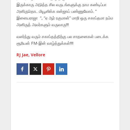
இருக்காரு அடுத்த சில வருடங்களுக்கு நாம கண்டிப்பா
அனிருதொட மியூஸிக்க என்ஜாய் பண்ணுவோம். ”
இளையராஜா “, “ஏ ஆர் ரகுமான்” மாறி ஒரு சகாப்தமா நம்ம
அனிருத் அவர்களும் வருவாரு!!!
வளர்ந்து வரும் சகாப்தத்திற்கு பல சாதனைகள் படைக்க
சூரியன் FM-இன் வாழ்த்துக்கள்!!!!
RJ Jae, Vellore