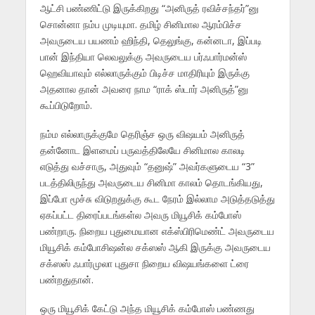
ஆட்சி பண்ணிட்டு இருக்கிறது “அனிருத் ரவிச்சந்தர்”னு
சொன்னா நம்ப முடியுமா. தமிழ் சினிமால ஆரம்பிச்ச
அவருடைய பயணம் ஹிந்தி, தெலுங்கு, கன்னடா, இப்படி
பான் இந்தியா லெவலுக்கு அவருடைய பர்ஃபார்மன்ஸ்
ஹெவியாவும் எல்லாருக்கும் பிடிச்ச மாதிரியும் இருக்கு
அதனால தான் அவரை நாம “ராக் ஸ்டார் அனிருத்”னு
கூப்பிடுறோம்.
நம்ம எல்லாருக்குமே தெரிஞ்ச ஒரு விஷயம் அனிருத்
தன்னோட இளமைப் பருவத்திலேயே சினிமால காலடி
எடுத்து வச்சாரு, அதுவும் “தனுஷ்” அவர்களுடைய “3”
படத்திலிருந்து அவருடைய சினிமா காலம் தொடங்கியது,
இப்போ மூச்சு விடுறதுக்கு கூட நேரம் இல்லாம அடுத்தடுத்து
ஏகப்பட்ட திரைப்படங்கள்ல அவரு மியூசிக் கம்போஸ்
பண்றாரு. நிறைய புதுமையான எக்ஸ்பிரிமெண்ட் அவருடைய
மியூசிக் கம்போசிஷன்ல சக்ஸஸ் ஆகி இருக்கு அவருடைய
சக்ஸஸ் ஃபார்முலா புதுசா நிறைய விஷயங்களை ட்ரை
பண்றதுதான்.
ஒரு மியூசிக் கேட்டு அந்த மியூசிக் கம்போஸ் பண்ணது