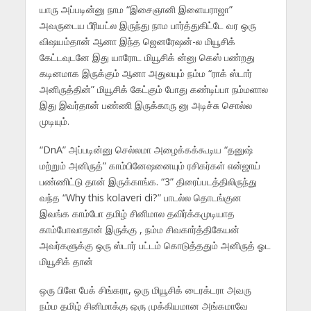
யாரு அப்படின்னு நாம “இசைஞானி இளையராஜா”
அவருடைய பீரியட்ல இருந்து நாம பார்த்துகிட்டே வர ஒரு
விஷயம்தான் ஆனா இந்த ஜெனரேஷன்-ல மியூசிக்
கேட்டவுடனே இது யாரோட மியூசிக் ன்னு கெஸ் பண்றது
கடினமாக இருக்கும் ஆனா அதுலயும் நம்ம “ராக் ஸ்டார்
அனிருத்தின்” மியூசிக் கேட்கும் போது கண்டிப்பா நம்மளால
இது இவர்தான் பண்ணி இருக்காரு னு அடிச்சு சொல்ல
முடியும்.
“DnA” அப்படின்னு செல்லமா அழைக்கக்கூடிய “தனுஷ்
மற்றும் அனிருத்” காம்பினேஷனையும் ரசிகர்கள் என்ஜாய்
பண்ணிட்டு தான் இருக்காங்க. “3” திரைப்படத்திலிருந்து
வந்த “Why this kolaveri di?” பாடல்ல தொடங்குன
இவங்க காம்போ தமிழ் சினிமால தவிர்க்கமுடியாத
காம்போவாதான் இருக்கு , நம்ம சிவகார்த்திகேயன்
அவர்களுக்கு ஒரு ஸ்டார் பட்டம் கொடுத்ததும் அனிருத் ஓட
மியூசிக் தான்
ஒரு பிளே பேக் சிங்கரா, ஒரு மியூசிக் டைரக்டரா அவரு
நம்ம தமிழ் சினிமாக்கு ஒரு முக்கியமான அங்கமாவே