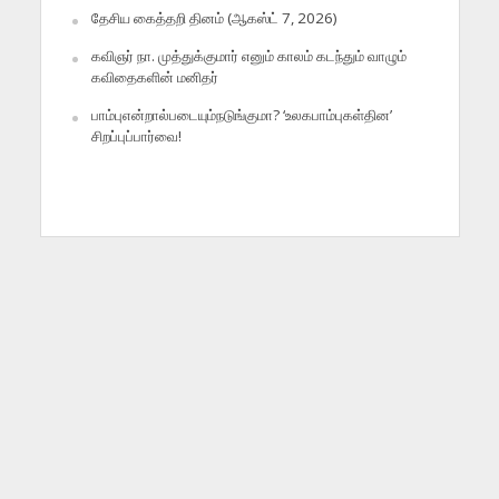
தேசிய கைத்தறி தினம் (ஆகஸ்ட் 7, 2026)
கவிஞர் நா. முத்துக்குமார் எனும் காலம் கடந்தும் வாழும்
கவிதைகளின் மனிதர்
பாம்புஎன்றால்படையும்நடுங்குமா? ‘உலகபாம்புகள்தின’
சிறப்புப்பார்வை!