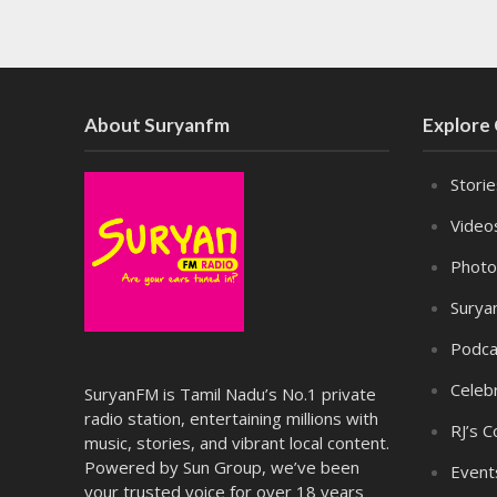
About Suryanfm
Explore
Stori
Video
Photo
Surya
Podca
Celebr
SuryanFM is Tamil Nadu’s No.1 private
radio station, entertaining millions with
RJ’s C
music, stories, and vibrant local content.
Powered by Sun Group, we’ve been
Event
your trusted voice for over 18 years