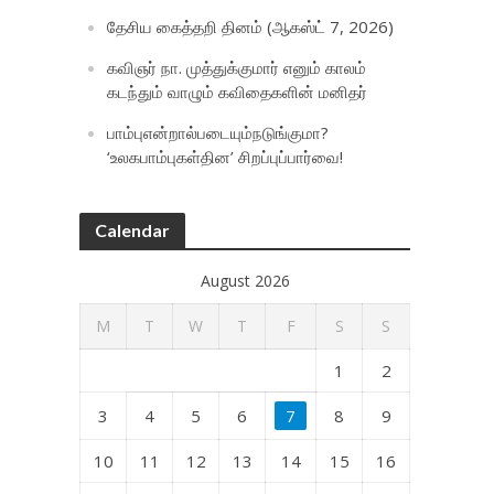
தேசிய கைத்தறி தினம் (ஆகஸ்ட் 7, 2026)
கவிஞர் நா. முத்துக்குமார் எனும் காலம்
கடந்தும் வாழும் கவிதைகளின் மனிதர்
பாம்புஎன்றால்படையும்நடுங்குமா?
‘உலகபாம்புகள்தின’ சிறப்புப்பார்வை!
Calendar
August 2026
M
T
W
T
F
S
S
1
2
3
4
5
6
7
8
9
10
11
12
13
14
15
16