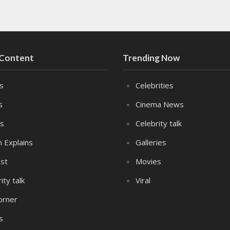
 Content
Trending Now
es
Celebrities
s
Cinema News
s
Celebrity talk
n Explains
Galleries
st
Movies
ity talk
Viral
orner
s