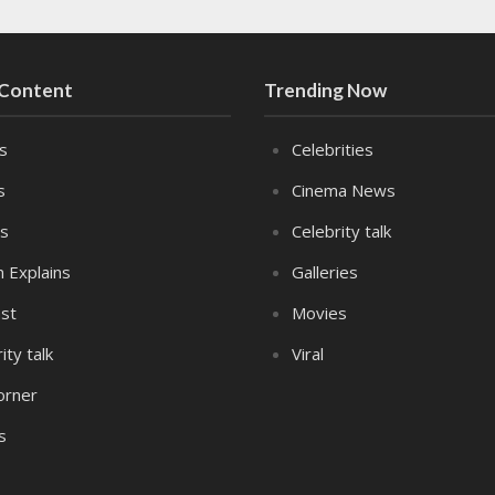
 Content
Trending Now
es
Celebrities
s
Cinema News
s
Celebrity talk
n Explains
Galleries
st
Movies
ity talk
Viral
orner
s