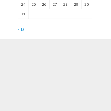
24
25
26
27
28
29
30
31
« Jul