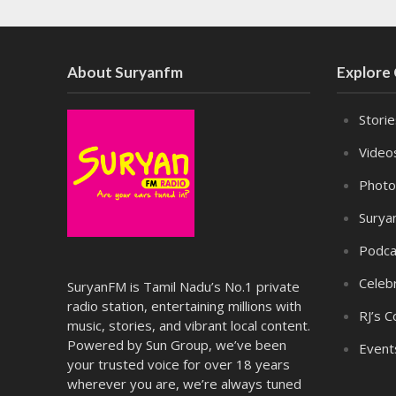
About Suryanfm
Explore
Stori
Video
Photo
Surya
Podca
Celebr
SuryanFM is Tamil Nadu’s No.1 private
radio station, entertaining millions with
RJ’s C
music, stories, and vibrant local content.
Powered by Sun Group, we’ve been
Event
your trusted voice for over 18 years
wherever you are, we’re always tuned