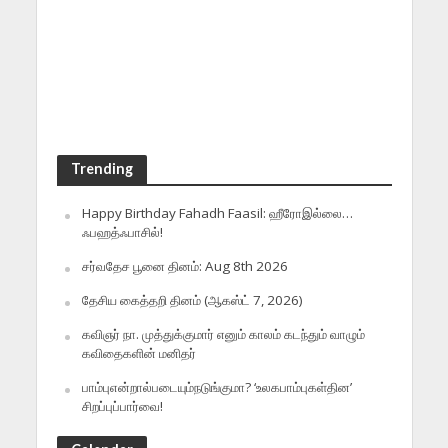
Trending
Happy Birthday Fahadh Faasil: ஹீரோஇல்லை…
ஃபஹத்ஃபாசில்!
சர்வதேச பூனை தினம்: Aug 8th 2026
தேசிய கைத்தறி தினம் (ஆகஸ்ட் 7, 2026)
கவிஞர் நா. முத்துக்குமார் எனும் காலம் கடந்தும் வாழும்
கவிதைகளின் மனிதர்
பாம்புஎன்றால்படையும்நடுங்குமா? ‘உலகபாம்புகள்தின’
சிறப்புப்பார்வை!