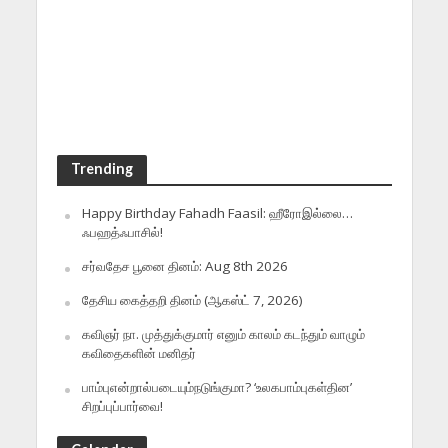
Trending
Happy Birthday Fahadh Faasil: ஹீரோஇல்லை…
ஃபஹத்ஃபாசில்!
சர்வதேச பூனை தினம்: Aug 8th 2026
தேசிய கைத்தறி தினம் (ஆகஸ்ட் 7, 2026)
கவிஞர் நா. முத்துக்குமார் எனும் காலம் கடந்தும் வாழும்
கவிதைகளின் மனிதர்
பாம்புஎன்றால்படையும்நடுங்குமா? ‘உலகபாம்புகள்தின’
சிறப்புப்பார்வை!