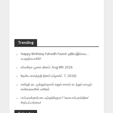
Trending
Happy Birthday Fahadh Faasil: ஹீரோஇல்லை…
ஃபஹத்ஃபாசில்!
சர்வதேச பூனை தினம்: Aug 8th 2026
தேசிய கைத்தறி தினம் (ஆகஸ்ட் 7, 2026)
கவிஞர் நா. முத்துக்குமார் எனும் காலம் கடந்தும் வாழும்
கவிதைகளின் மனிதர்
பாம்புஎன்றால்படையும்நடுங்குமா? ‘உலகபாம்புகள்தின’
சிறப்புப்பார்வை!