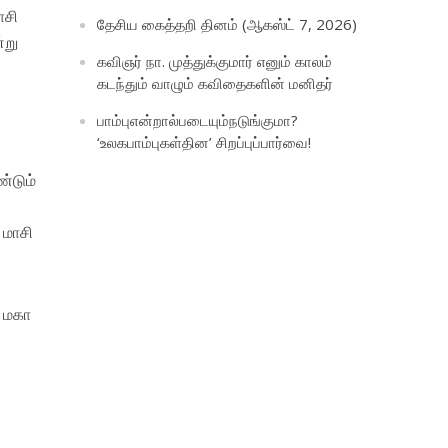
ாசி
தேசிய கைத்தறி தினம் (ஆகஸ்ட் 7, 2026)
்று
கவிஞர் நா. முத்துக்குமார் எனும் காலம்
கடந்தும் வாழும் கவிதைகளின் மனிதர்
பாம்புஎன்றால்படையும்நடுங்குமா?
‘உலகபாம்புகள்தின’ சிறப்புப்பார்வை!
்டும்
்
 மாசி
் மகா