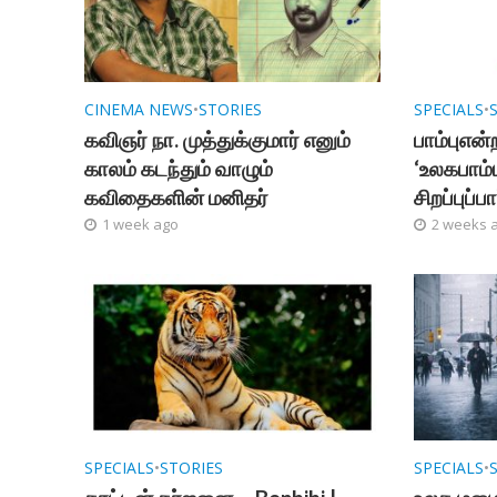
CINEMA NEWS
•
STORIES
SPECIALS
•
கவிஞர் நா. முத்துக்குமார் எனும்
பாம்புஎன்
காலம் கடந்தும் வாழும்
‘உலகபாம்
கவிதைகளின் மனிதர்
சிறப்புப்
1 week ago
2 weeks 
SPECIALS
•
STORIES
SPECIALS
•