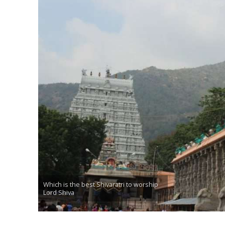
Which is the best Shivaratri to worship
Lord Shiva