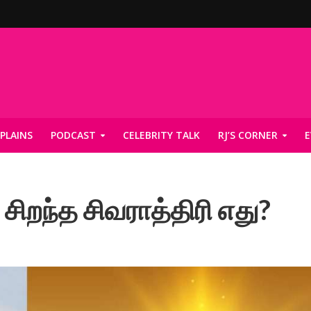
PLAINS
PODCAST
CELEBRITY TALK
RJ’S CORNER
E
றந்த சிவராத்திரி எது?