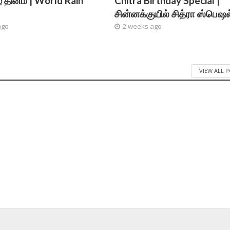
தினம் | World Rain
Chitra Birthday Special |
சின்னக்குயில் சித்ரா ஸ்பெஷல
ago
2 weeks ago
VIEW ALL 