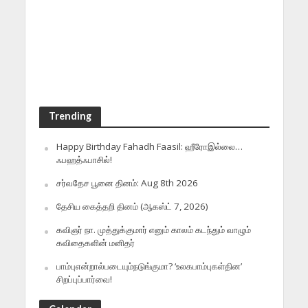
Trending
Happy Birthday Fahadh Faasil: ஹீரோஇல்லை…
ஃபஹத்ஃபாசில்!
சர்வதேச பூனை தினம்: Aug 8th 2026
தேசிய கைத்தறி தினம் (ஆகஸ்ட் 7, 2026)
கவிஞர் நா. முத்துக்குமார் எனும் காலம் கடந்தும் வாழும்
கவிதைகளின் மனிதர்
பாம்புஎன்றால்படையும்நடுங்குமா? ‘உலகபாம்புகள்தின’
சிறப்புப்பார்வை!