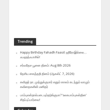
Trending
Happy Birthday Fahadh Faasil: ஹீரோஇல்லை…
ஃபஹத்ஃபாசில்!
சர்வதேச பூனை தினம்: Aug 8th 2026
தேசிய கைத்தறி தினம் (ஆகஸ்ட் 7, 2026)
கவிஞர் நா. முத்துக்குமார் எனும் காலம் கடந்தும் வாழும்
கவிதைகளின் மனிதர்
பாம்புஎன்றால்படையும்நடுங்குமா? ‘உலகபாம்புகள்தின’
சிறப்புப்பார்வை!