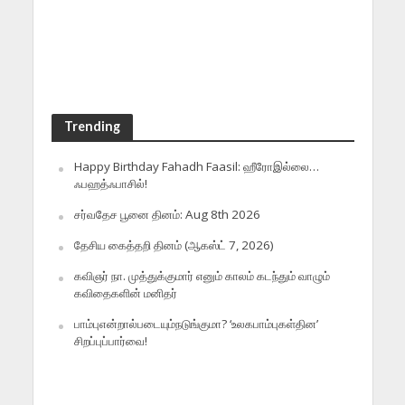
Trending
Happy Birthday Fahadh Faasil: ஹீரோஇல்லை…
ஃபஹத்ஃபாசில்!
சர்வதேச பூனை தினம்: Aug 8th 2026
தேசிய கைத்தறி தினம் (ஆகஸ்ட் 7, 2026)
கவிஞர் நா. முத்துக்குமார் எனும் காலம் கடந்தும் வாழும்
கவிதைகளின் மனிதர்
பாம்புஎன்றால்படையும்நடுங்குமா? ‘உலகபாம்புகள்தின’
சிறப்புப்பார்வை!