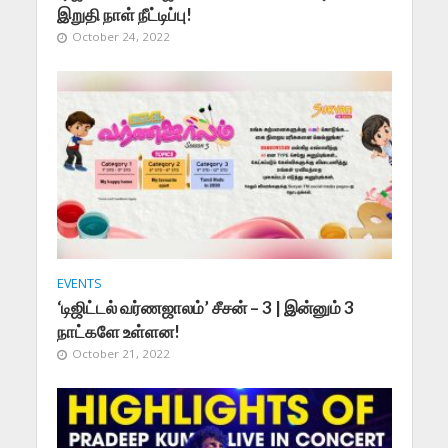
இறுதி நாள் நீட்டிப்பு!
October 24, 2022
EVENTS
‘டிஜிட்டல் வர்ணஜாலம்’ சீசன் – 3 | இன்னும் 3
நாட்களே உள்ளன!
October 21, 2022