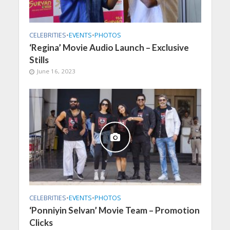
CELEBRITIES
•
EVENTS
•
PHOTOS
‘Regina’ Movie Audio Launch – Exclusive
Stills
June 16, 2023
CELEBRITIES
•
EVENTS
•
PHOTOS
‘Ponniyin Selvan’ Movie Team – Promotion
Clicks