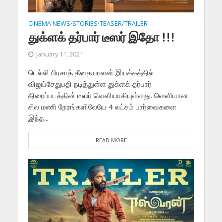
CINEMA NEWS
STORIES
TEASER/TRAILER
•
•
துக்ளக் தர்பார் டீஸர் இதோ !!!
January 11, 2021
டெல்லி பிரசாத் தீனதயாளன் இயக்கத்தில்
விஜய்சேதுபதி நடித்துள்ள துக்ளக் தர்பார்
திரைப்படத்தின் டீஸர் வெளியாகியுள்ளது. வெளியான
சில மணி நேரங்களிலேயே 4 லட்சம் பார்வைகளை
இந்த...
READ MORE