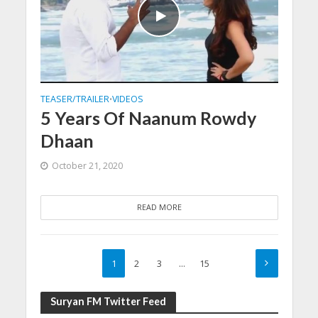
TEASER/TRAILER
VIDEOS
•
5 Years Of Naanum Rowdy
Dhaan
October 21, 2020
READ MORE
1
2
3
…
15
Suryan FM Twitter Feed