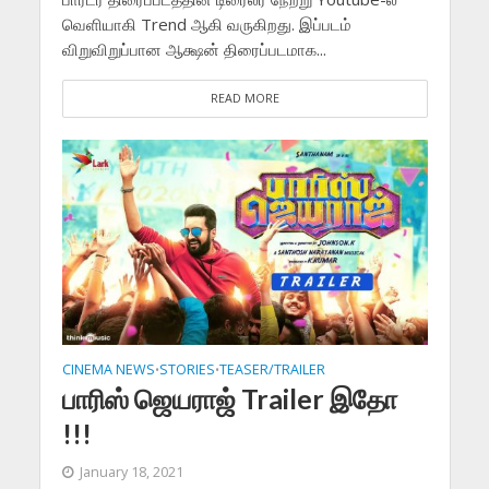
வெளியாகி Trend ஆகி வருகிறது. இப்படம்
விறுவிறுப்பான ஆக்ஷன் திரைப்படமாக...
READ MORE
CINEMA NEWS
STORIES
TEASER/TRAILER
•
•
பாரிஸ் ஜெயராஜ் Trailer இதோ
!!!
January 18, 2021