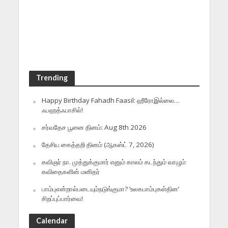
Trending
Happy Birthday Fahadh Faasil: ஹீரோஇல்லை…
ஃபஹத்ஃபாசில்!
சர்வதேச பூனை தினம்: Aug 8th 2026
தேசிய கைத்தறி தினம் (ஆகஸ்ட் 7, 2026)
கவிஞர் நா. முத்துக்குமார் எனும் காலம் கடந்தும் வாழும்
கவிதைகளின் மனிதர்
பாம்புஎன்றால்படையும்நடுங்குமா? ‘உலகபாம்புகள்தின’
சிறப்புப்பார்வை!
Calendar