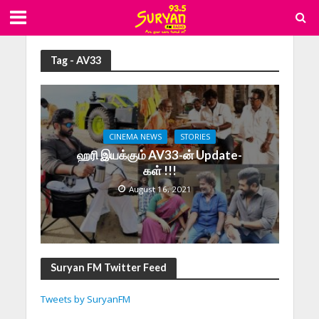
Tag - AV33
CINEMA NEWS
STORIES
ஹரி இயக்கும் AV33-ன் Update-
கள் !!!
August 16, 2021
Suryan FM Twitter Feed
Tweets by SuryanFM