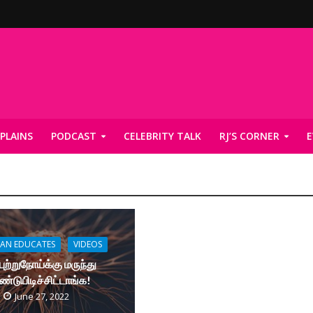
PLAINS
PODCAST
CELEBRITY TALK
RJ’S CORNER
E
YAN EDUCATES
VIDEOS
புற்றுநோய்க்கு மருந்து
ண்டுபிடிச்சிட்டாங்க!
June 27, 2022