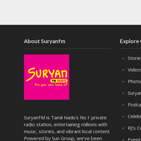
About Suryanfm
Explore
Stori
Video
Photo
Surya
Podca
Celebr
SuryanFM is Tamil Nadu’s No.1 private
radio station, entertaining millions with
RJ’s C
music, stories, and vibrant local content.
Powered by Sun Group, we’ve been
Event