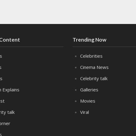
 Content
Trending Now
es
Celebrities
s
Cinema News
s
Celebrity talk
n Explains
Galleries
st
Movies
ity talk
Viral
orner
s