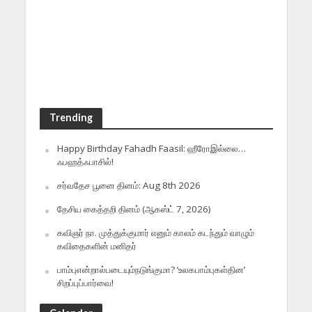
Trending
Happy Birthday Fahadh Faasil: ஹீரோஇல்லை…
ஃபஹத்ஃபாசில்!
சர்வதேச பூனை தினம்: Aug 8th 2026
தேசிய கைத்தறி தினம் (ஆகஸ்ட் 7, 2026)
கவிஞர் நா. முத்துக்குமார் எனும் காலம் கடந்தும் வாழும்
கவிதைகளின் மனிதர்
பாம்புஎன்றால்படையும்நடுங்குமா? ‘உலகபாம்புகள்தின’
சிறப்புப்பார்வை!