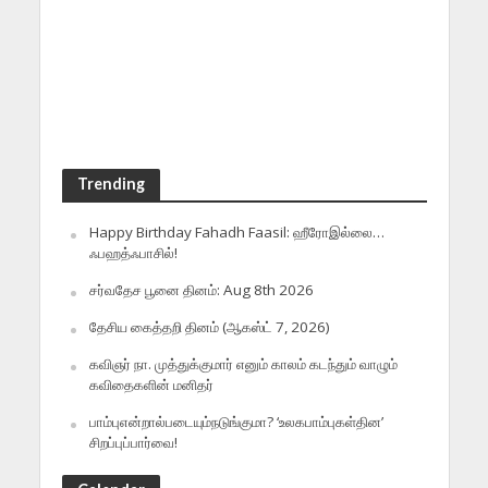
Trending
Happy Birthday Fahadh Faasil: ஹீரோஇல்லை…
ஃபஹத்ஃபாசில்!
சர்வதேச பூனை தினம்: Aug 8th 2026
தேசிய கைத்தறி தினம் (ஆகஸ்ட் 7, 2026)
கவிஞர் நா. முத்துக்குமார் எனும் காலம் கடந்தும் வாழும்
கவிதைகளின் மனிதர்
பாம்புஎன்றால்படையும்நடுங்குமா? ‘உலகபாம்புகள்தின’
சிறப்புப்பார்வை!