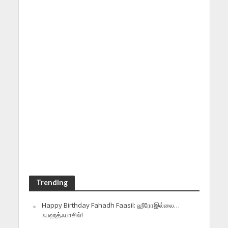
Trending
Happy Birthday Fahadh Faasil: ஹீரோஇல்லை…
ஃபஹத்ஃபாசில்!