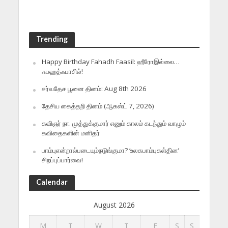
Trending
Happy Birthday Fahadh Faasil: ஹீரோஇல்லை…
ஃபஹத்ஃபாசில்!
சர்வதேச பூனை தினம்: Aug 8th 2026
தேசிய கைத்தறி தினம் (ஆகஸ்ட் 7, 2026)
கவிஞர் நா. முத்துக்குமார் எனும் காலம் கடந்தும் வாழும்
கவிதைகளின் மனிதர்
பாம்புஎன்றால்படையும்நடுங்குமா? ‘உலகபாம்புகள்தின’
சிறப்புப்பார்வை!
Calendar
August 2026
M
T
W
T
F
S
S