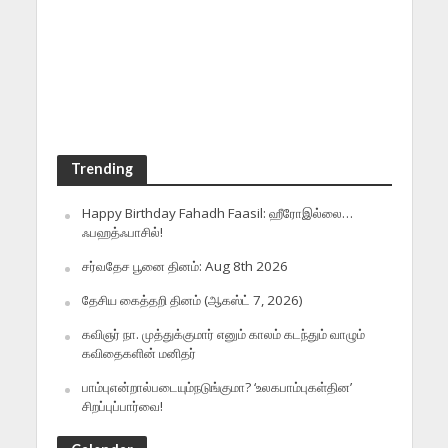
Trending
Happy Birthday Fahadh Faasil: ஹீரோஇல்லை…
ஃபஹத்ஃபாசில்!
சர்வதேச பூனை தினம்: Aug 8th 2026
தேசிய கைத்தறி தினம் (ஆகஸ்ட் 7, 2026)
கவிஞர் நா. முத்துக்குமார் எனும் காலம் கடந்தும் வாழும்
கவிதைகளின் மனிதர்
பாம்புஎன்றால்படையும்நடுங்குமா? ‘உலகபாம்புகள்தின’
சிறப்புப்பார்வை!