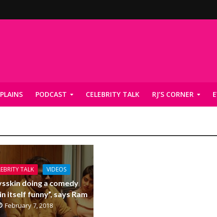
PLAINS
PODCAST
CELEBRITY TALK
RJ’S CORNER
E
EBRITY TALK
VIDEOS
sskin doing a comedy
 in itself funny”, says Ram
February 7, 2018