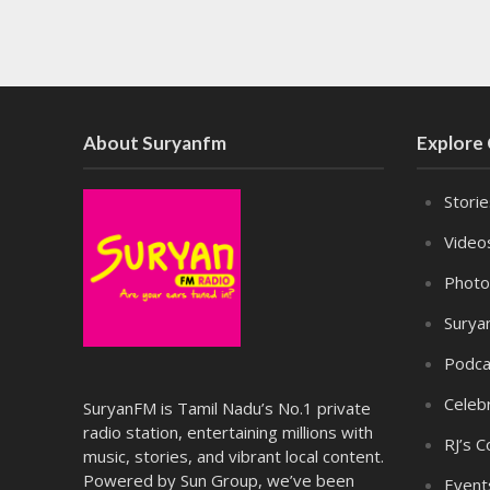
About Suryanfm
Explore
Stori
Video
Photo
Surya
Podca
Celebr
SuryanFM is Tamil Nadu’s No.1 private
radio station, entertaining millions with
RJ’s C
music, stories, and vibrant local content.
Powered by Sun Group, we’ve been
Event