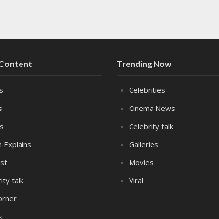
 Content
Trending Now
es
Celebrities
s
Cinema News
s
Celebrity talk
n Explains
Galleries
st
Movies
ity talk
Viral
orner
s