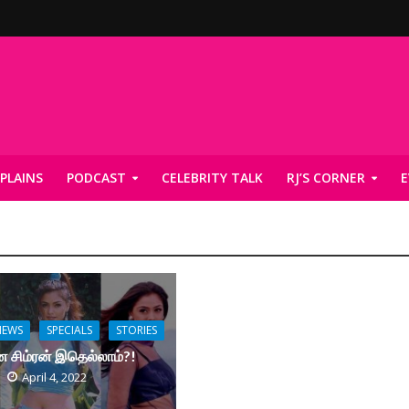
PLAINS
PODCAST
CELEBRITY TALK
RJ’S CORNER
E
NEWS
SPECIALS
STORIES
 சிம்ரன் இதெல்லாம்?!
April 4, 2022