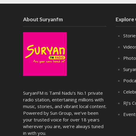
About Suryanfm
Explore
Stori
Video
Photo
Surya
Podca
Celebr
SuryanFM is Tamil Nadu’s No.1 private
radio station, entertaining millions with
RJ’s C
music, stories, and vibrant local content.
Powered by Sun Group, we’ve been
Event
your trusted voice for over 18 years
wherever you are, we’re always tuned
in with you.