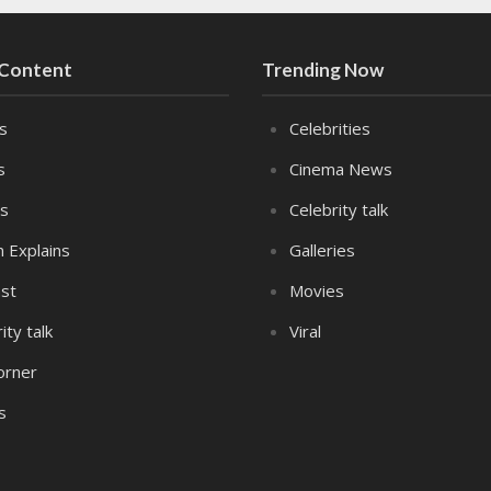
 Content
Trending Now
es
Celebrities
s
Cinema News
s
Celebrity talk
n Explains
Galleries
st
Movies
ity talk
Viral
orner
s