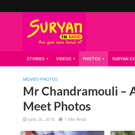
STORIES
VIDEOS
PHOTOS
SURYAN EX
MOVIES
•
PHOTOS
Mr Chandramouli – A
Meet Photos
June 26, 2018
1 Min Read