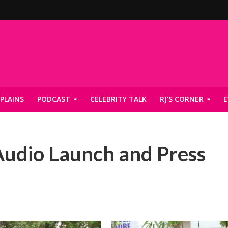
PLAINS
PODCAST
CELEBRITY TALK
RJ’S CORNER
E
udio Launch and Press