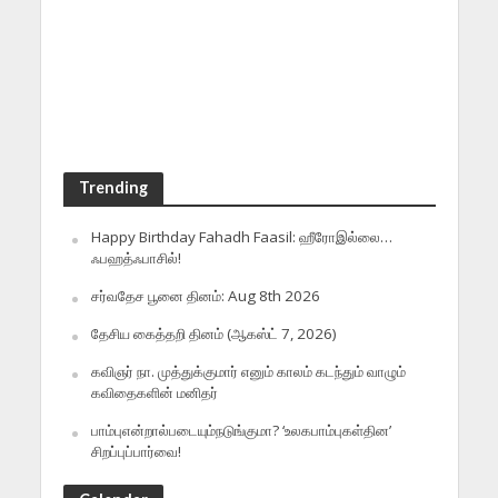
Trending
Happy Birthday Fahadh Faasil: ஹீரோஇல்லை…
ஃபஹத்ஃபாசில்!
சர்வதேச பூனை தினம்: Aug 8th 2026
தேசிய கைத்தறி தினம் (ஆகஸ்ட் 7, 2026)
கவிஞர் நா. முத்துக்குமார் எனும் காலம் கடந்தும் வாழும்
கவிதைகளின் மனிதர்
பாம்புஎன்றால்படையும்நடுங்குமா? ‘உலகபாம்புகள்தின’
சிறப்புப்பார்வை!