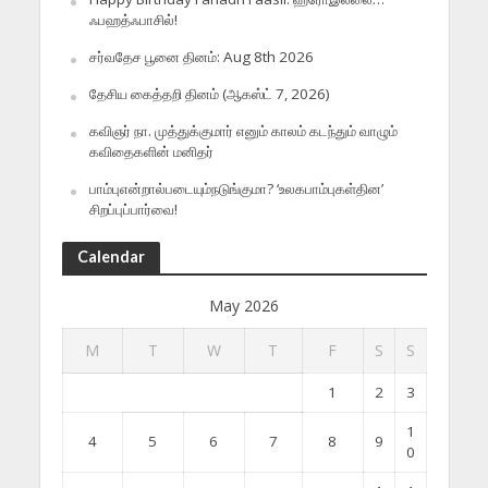
ஃபஹத்ஃபாசில்!
சர்வதேச பூனை தினம்: Aug 8th 2026
தேசிய கைத்தறி தினம் (ஆகஸ்ட் 7, 2026)
கவிஞர் நா. முத்துக்குமார் எனும் காலம் கடந்தும் வாழும்
கவிதைகளின் மனிதர்
பாம்புஎன்றால்படையும்நடுங்குமா? ‘உலகபாம்புகள்தின’
சிறப்புப்பார்வை!
Calendar
May 2026
M
T
W
T
F
S
S
1
2
3
1
4
5
6
7
8
9
0