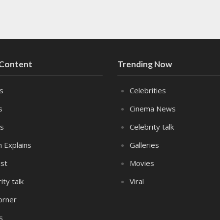
 Content
Trending Now
es
Celebrities
s
Cinema News
s
Celebrity talk
n Explains
Galleries
st
Movies
ity talk
Viral
orner
s