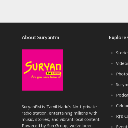
About Suryanfm
Explore
Stori
Video
Photo
Surya
Podca
Celebr
SuryanFM is Tamil Nadu’s No.1 private
radio station, entertaining millions with
RJ’s C
music, stories, and vibrant local content.
Powered by Sun Group, we’ve been
Event