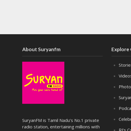
About Suryanfm
Explore
Stori
Video
Photo
Surya
Podca
Celebr
SuryanFM is Tamil Nadu’s No.1 private
radio station, entertaining millions with
RJ’s C