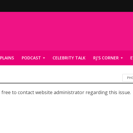
PLAINS
PODCAST
CELEBRITY TALK
RJ’S CORNER
E
PH
 free to contact website administrator regarding this issue.