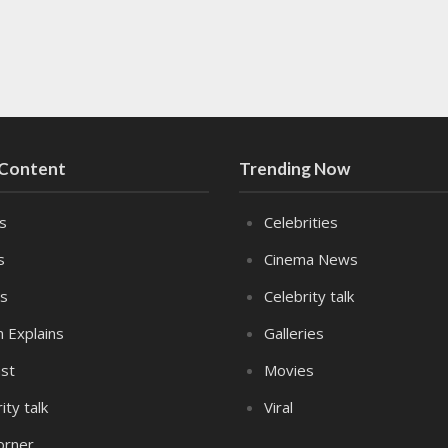
 Content
Trending Now
es
Celebrities
s
Cinema News
s
Celebrity talk
n Explains
Galleries
st
Movies
ity talk
Viral
orner