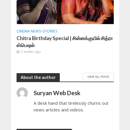
CINEMA NEWS
•
STORIES
Chitra Birthday Special | சின்னக்குயில் சித்ரா
ஸ்பெஷல்
2 weeks ago
VIEW ALL POSTS
About the author
Suryan Web Desk
A desk hand that tirelessly churns out
news articles and videos.