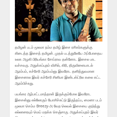
தமிழன் படம் மூலமா நம்ம தமிழ் இசை ரசிகர்களுக்கு
கிடைத்த இசைத் தமிழன். முதல் படத்துலேயே அப்போதைய
உலக அழகி பிரியங்கா சோப்ராவ தன்னோட இசைல பாட
வச்சவரு. அதுக்கப்புறம் விசில், கிரி, திருவிளையாடல்
ஆரம்பம், கச்சேரி ஆரம்பம்னு இவரோட தனித்துவமான
இசைனால இவர் கச்சேரி சினிமா இண்டஸ்ட்ரில கலை கட்ட
ஆரம்பிச்சுது.
பயங்கர ஆர்பாட்டமாத்தான் இருக்கும்போல இவரோட
இசைன்னு எல்லோரும் யோசிச்சுட்டு இருந்தப்ப, மைனா படம்
மூலமா செம்ம Breezy-அ வேற லெவல் இசையை குடுத்து
எல்லாரையும் மெய் மறக்க செஞ்சாரு. அதுக்கப்புறம் இவர்