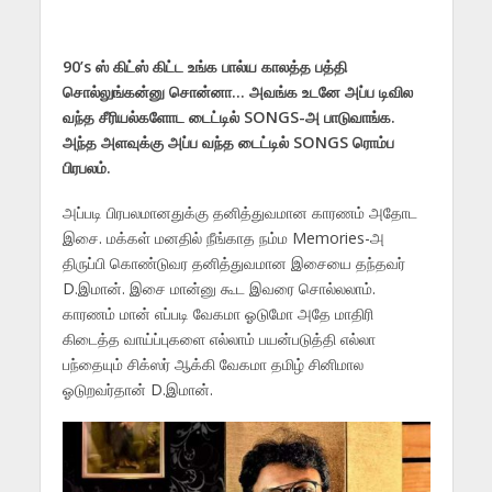
90’s ஸ் கிட்ஸ் கிட்ட உங்க பால்ய காலத்த பத்தி
சொல்லுங்கன்னு சொன்னா… அவங்க உடனே அப்ப டிவில
வந்த சீரியல்களோட டைட்டில் SONGS-அ பாடுவாங்க.
அந்த அளவுக்கு அப்ப வந்த டைட்டில் SONGS ரொம்ப
பிரபலம்.
அப்படி பிரபலமானதுக்கு தனித்துவமான காரணம் அதோட
இசை. மக்கள் மனதில் நீங்காத நம்ம Memories-அ
திருப்பி கொண்டுவர தனித்துவமான இசையை தந்தவர்
D.இமான். இசை மான்னு கூட இவரை சொல்லலாம்.
காரணம் மான் எப்படி வேகமா ஓடுமோ அதே மாதிரி
கிடைத்த வாய்ப்புகளை எல்லாம் பயன்படுத்தி எல்லா
பந்தையும் சிக்ஸர் ஆக்கி வேகமா தமிழ் சினிமால
ஓடுறவர்தான் D.இமான்.