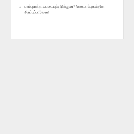
பாம்புஎன்றால்படையும்நடுங்குமா? ‘உலகபாம்புகள்தின’
சிறப்புப்பார்வை!