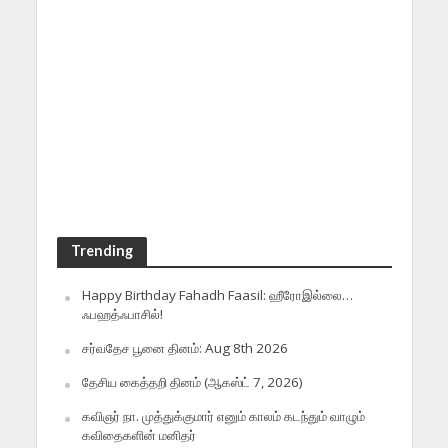
Trending
Happy Birthday Fahadh Faasil: ஹீரோஇல்லை…
ஃபஹத்ஃபாசில்!
சர்வதேச பூனை தினம்: Aug 8th 2026
தேசிய கைத்தறி தினம் (ஆகஸ்ட் 7, 2026)
கவிஞர் நா. முத்துக்குமார் எனும் காலம் கடந்தும் வாழும்
கவிதைகளின் மனிதர்