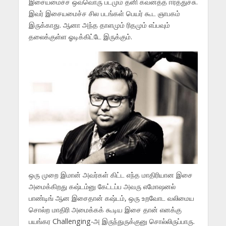
இசையமைச்ச ஒவ்வொரு படமும் தனி கவனத்த ஈர்த்துச்சு.
இவர் இசையமைச்ச சில படங்கள் பெயர் கூட ஞாபகம்
இருக்காது. ஆனா அந்த தாளமும் ரிதமும் எப்பவும்
தலைக்குள்ள ஓடிக்கிட்டே இருக்கும்.
ஒரு முறை இமான் அவர்கள் கிட்ட எந்த மாதிரியான இசை
அமைக்கிறது கஷ்டம்னு கேட்டப்ப அவரு எமோஷனல்
பாண்டிங் ஆன இசைதான் கஷ்டம், ஒரு உறவோட வலிமைய
சொல்ற மாதிரி அமைக்கக் கூடிய இசை தான் எனக்கு
பயங்கர Challenging-அ இருந்துருக்குனு சொல்லிருப்பாரு.