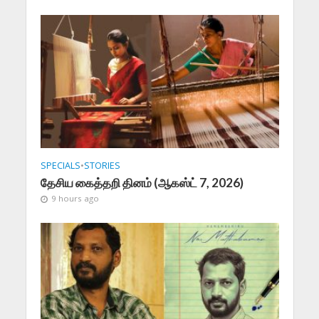
SPECIALS
•
STORIES
தேசிய கைத்தறி தினம் (ஆகஸ்ட் 7, 2026)
9 hours ago