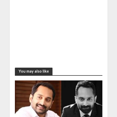
You may also like