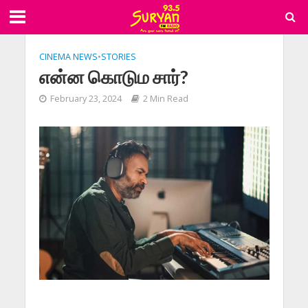
CINEMA NEWS
•
STORIES
என்ன கொடும சார்?
February 23, 2024
2 Min Read