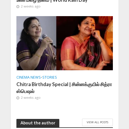
2 weeks ago
CINEMA NEWS
•
STORIES
Chitra Birthday Special | சின்னக்குயில் சித்ரா
ஸ்பெஷல்
2 weeks ago
VIEW ALL POSTS
About the author