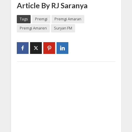
Article By RJ Saranya
Tags
Premgi
Premgi Amaran
Premgi Amaren
Suryan FM