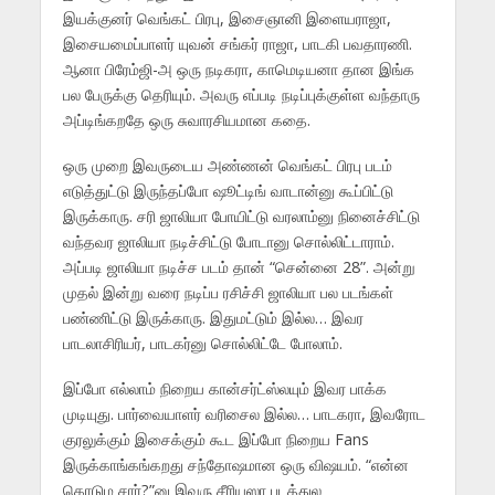
இயக்குனர் வெங்கட் பிரபு, இசைஞானி இளையராஜா,
இசையமைப்பாளர் யுவன் சங்கர் ராஜா, பாடகி பவதாரணி.
ஆனா பிரேம்ஜி-அ ஒரு நடிகரா, காமெடியனா தான இங்க
பல பேருக்கு தெரியும். அவரு எப்படி நடிப்புக்குள்ள வந்தாரு
அப்டிங்கறதே ஒரு சுவாரசியமான கதை.
ஒரு முறை இவருடைய அண்ணன் வெங்கட் பிரபு படம்
எடுத்துட்டு இருந்தப்போ ஷூட்டிங் வாடான்னு கூப்பிட்டு
இருக்காரு. சரி ஜாலியா போயிட்டு வரலாம்னு நினைச்சிட்டு
வந்தவர ஜாலியா நடிச்சிட்டு போடானு சொல்லிட்டாராம்.
அப்படி ஜாலியா நடிச்ச படம் தான் “சென்னை 28”. அன்று
முதல் இன்று வரை நடிப்ப ரசிச்சி ஜாலியா பல படங்கள்
பண்ணிட்டு இருக்காரு. இதுமட்டும் இல்ல… இவர
பாடலாசிரியர், பாடகர்னு சொல்லிட்டே போலாம்.
இப்போ எல்லாம் நிறைய கான்சர்ட்ஸ்லயும் இவர பாக்க
முடியுது. பார்வையாளர் வரிசைல இல்ல… பாடகரா, இவரோட
குரலுக்கும் இசைக்கும் கூட இப்போ நிறைய Fans
இருக்காங்கங்கறது சந்தோஷமான ஒரு விஷயம். “என்ன
கொடும சார்?”னு இவரு சீரியஸா படத்துல