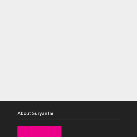
About Suryanfm