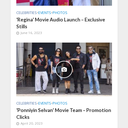
CELEBRITIES
•
EVENTS
•
PHOTOS
‘Regina’ Movie Audio Launch – Exclusive
Stills
June 16, 2023
CELEBRITIES
•
EVENTS
•
PHOTOS
‘Ponniyin Selvan’ Movie Team – Promotion
Clicks
April 20, 2023