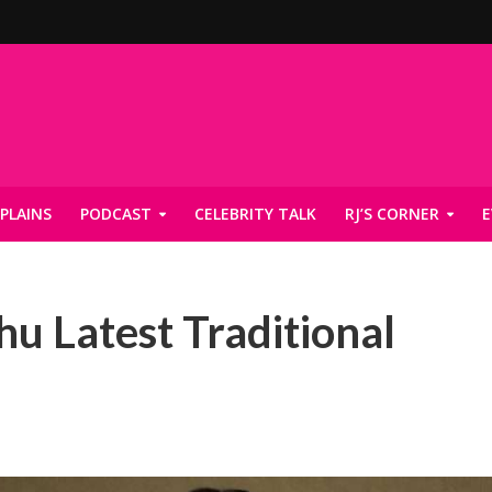
PLAINS
PODCAST
CELEBRITY TALK
RJ’S CORNER
E
u Latest Traditional