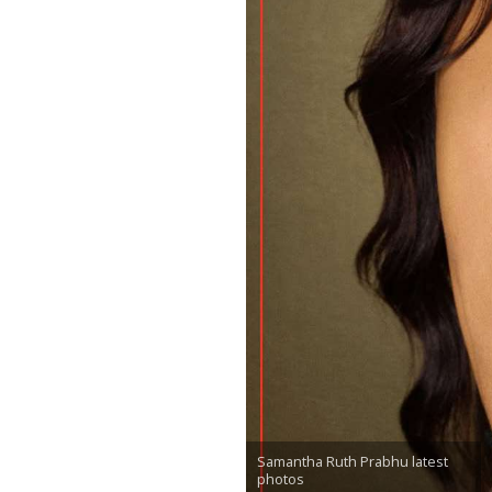
Samantha Ruth Prabhu latest
photos