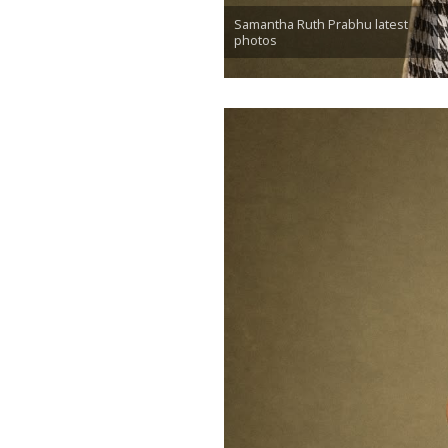
Samantha Ruth Prabhu latest
photos