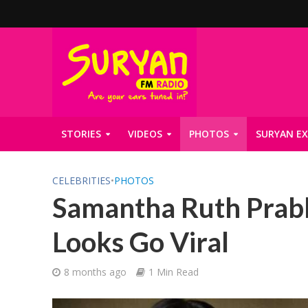
STORIES
VIDEOS
PHOTOS
SURYAN EX
CELEBRITIES
•
PHOTOS
Samantha Ruth Prabh
Looks Go Viral
8 months ago
1 Min Read