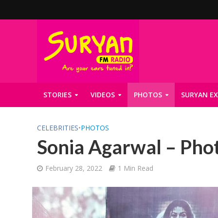
STORIES
VIDEOS
PHOTOS
SURYAN EX
CELEBRITIES
•
PHOTOS
Sonia Agarwal – Phot
February 28, 2022
1 Min Read