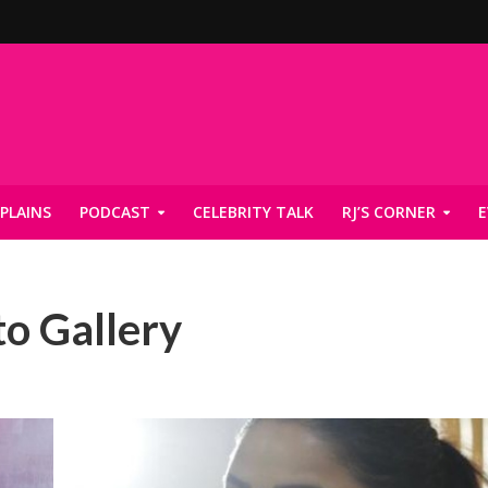
PLAINS
PODCAST
CELEBRITY TALK
RJ’S CORNER
E
o Gallery