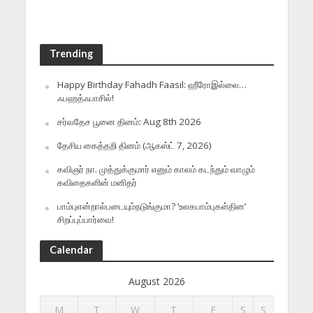
Trending
Happy Birthday Fahadh Faasil: ஹீரோஇல்லை…
ஃபஹத்ஃபாசில்!
சர்வதேச பூனை தினம்: Aug 8th 2026
தேசிய கைத்தறி தினம் (ஆகஸ்ட் 7, 2026)
கவிஞர் நா. முத்துக்குமார் எனும் காலம் கடந்தும் வாழும்
கவிதைகளின் மனிதர்
பாம்புஎன்றால்படையும்நடுங்குமா? ‘உலகபாம்புகள்தின’
சிறப்புப்பார்வை!
Calendar
August 2026
M
T
W
T
F
S
S