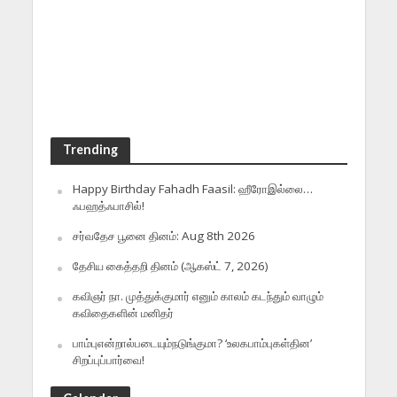
Trending
Happy Birthday Fahadh Faasil: ஹீரோஇல்லை…
ஃபஹத்ஃபாசில்!
சர்வதேச பூனை தினம்: Aug 8th 2026
தேசிய கைத்தறி தினம் (ஆகஸ்ட் 7, 2026)
கவிஞர் நா. முத்துக்குமார் எனும் காலம் கடந்தும் வாழும்
கவிதைகளின் மனிதர்
பாம்புஎன்றால்படையும்நடுங்குமா? ‘உலகபாம்புகள்தின’
சிறப்புப்பார்வை!