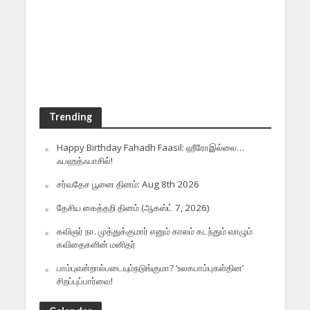
Trending
Happy Birthday Fahadh Faasil: ஹீரோஇல்லை…
ஃபஹத்ஃபாசில்!
சர்வதேச பூனை தினம்: Aug 8th 2026
தேசிய கைத்தறி தினம் (ஆகஸ்ட் 7, 2026)
கவிஞர் நா. முத்துக்குமார் எனும் காலம் கடந்தும் வாழும்
கவிதைகளின் மனிதர்
பாம்புஎன்றால்படையும்நடுங்குமா? ‘உலகபாம்புகள்தின’
சிறப்புப்பார்வை!