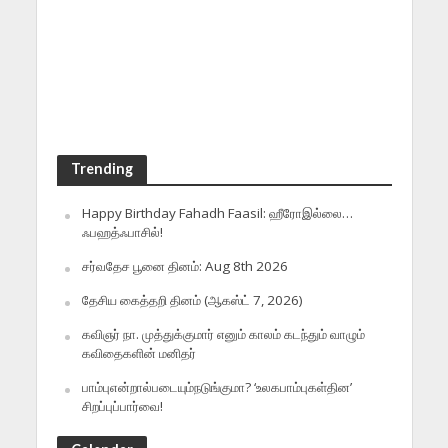
Trending
Happy Birthday Fahadh Faasil: ஹீரோஇல்லை…
ஃபஹத்ஃபாசில்!
சர்வதேச பூனை தினம்: Aug 8th 2026
தேசிய கைத்தறி தினம் (ஆகஸ்ட் 7, 2026)
கவிஞர் நா. முத்துக்குமார் எனும் காலம் கடந்தும் வாழும்
கவிதைகளின் மனிதர்
பாம்புஎன்றால்படையும்நடுங்குமா? ‘உலகபாம்புகள்தின’
சிறப்புப்பார்வை!