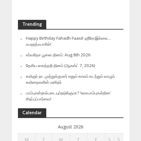
Trending
Happy Birthday Fahadh Faasil: ஹீரோஇல்லை…
ஃபஹத்ஃபாசில்!
சர்வதேச பூனை தினம்: Aug 8th 2026
தேசிய கைத்தறி தினம் (ஆகஸ்ட் 7, 2026)
கவிஞர் நா. முத்துக்குமார் எனும் காலம் கடந்தும் வாழும்
கவிதைகளின் மனிதர்
பாம்புஎன்றால்படையும்நடுங்குமா? ‘உலகபாம்புகள்தின’
சிறப்புப்பார்வை!
Calendar
August 2026
M
T
W
T
F
S
S