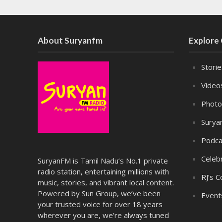
About Suryanfm
Explore
Stori
Video
Photo
Surya
Podca
Celebr
SuryanFM is Tamil Nadu’s No.1 private
radio station, entertaining millions with
RJ’s C
music, stories, and vibrant local content.
Powered by Sun Group, we’ve been
Event
your trusted voice for over 18 years
wherever you are, we’re always tuned