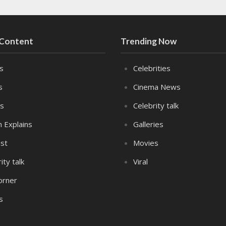
 Content
Trending Now
es
Celebrities
s
Cinema News
s
Celebrity talk
n Explains
Galleries
st
Movies
ity talk
Viral
orner
s