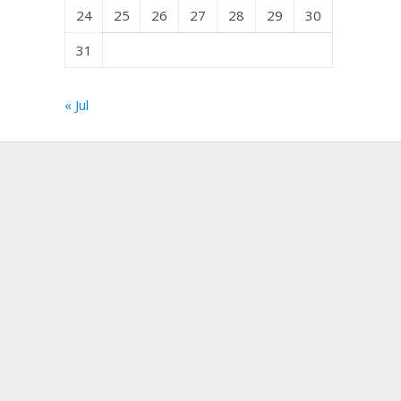
24
25
26
27
28
29
30
31
« Jul