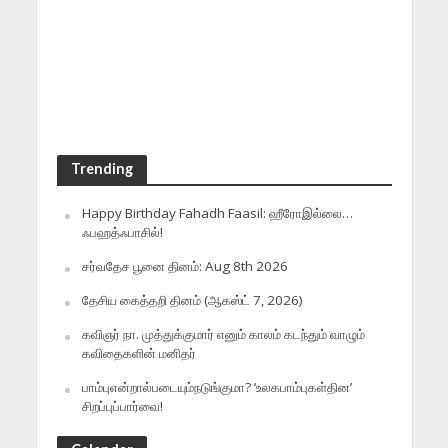
Trending
Happy Birthday Fahadh Faasil: ஹீரோஇல்லை…
ஃபஹத்ஃபாசில்!
சர்வதேச பூனை தினம்: Aug 8th 2026
தேசிய கைத்தறி தினம் (ஆகஸ்ட் 7, 2026)
கவிஞர் நா. முத்துக்குமார் எனும் காலம் கடந்தும் வாழும்
கவிதைகளின் மனிதர்
பாம்புஎன்றால்படையும்நடுங்குமா? ‘உலகபாம்புகள்தின’
சிறப்புப்பார்வை!