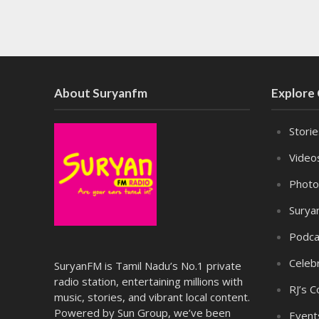
About Suryanfm
Explore
Stori
Video
Photo
Surya
Podca
Celebr
SuryanFM is Tamil Nadu’s No.1 private
radio station, entertaining millions with
RJ’s C
music, stories, and vibrant local content.
Powered by Sun Group, we’ve been
Event