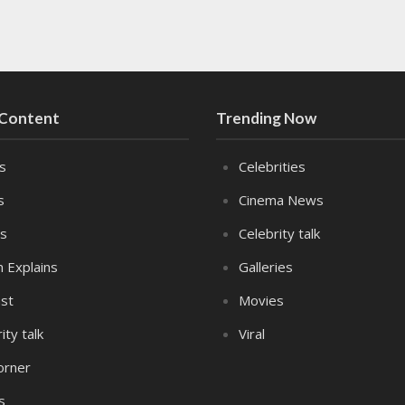
 Content
Trending Now
es
Celebrities
s
Cinema News
s
Celebrity talk
n Explains
Galleries
st
Movies
ity talk
Viral
orner
s