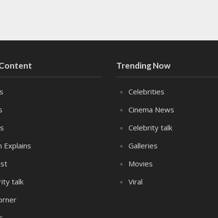
 Content
Trending Now
es
Celebrities
s
Cinema News
s
Celebrity talk
n Explains
Galleries
st
Movies
ity talk
Viral
orner
s