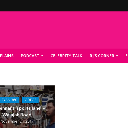
PLAINS
PODCAST
CELEBRITY TALK
RJ’S CORNER
E
URYAN 360
VIDEOS
ennai’s ‘sports lane’ –
Walajah Road
November 24, 2017