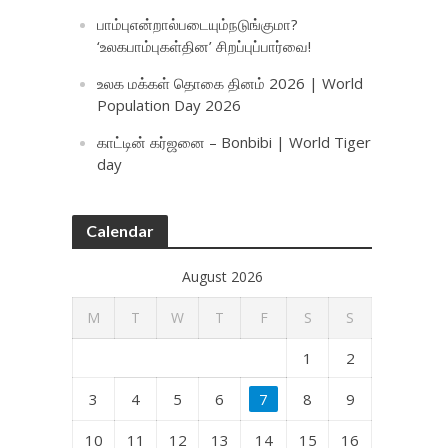
பாம்புஎன்றால்படையும்நடுங்குமா?
‘உலகபாம்புகள்தின’ சிறப்புப்பார்வை!
உலக மக்கள் தொகை தினம் 2026 | World
Population Day 2026
காட்டின் கர்ஜனை – Bonbibi | World Tiger
day
Calendar
August 2026
M
T
W
T
F
S
S
1
2
3
4
5
6
7
8
9
10
11
12
13
14
15
16