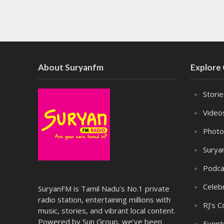
About Suryanfm
Explore
Stori
Video
Photo
Surya
Podca
Celebr
SuryanFM is Tamil Nadu’s No.1 private
radio station, entertaining millions with
RJ’s C
music, stories, and vibrant local content.
Powered by Sun Group, we’ve been
Event