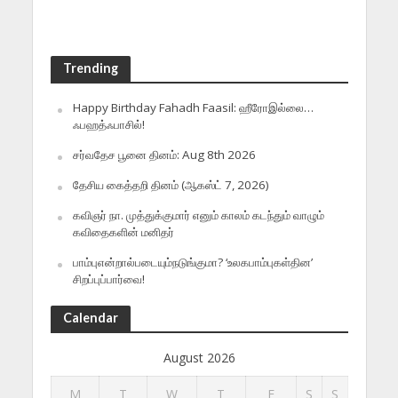
Trending
Happy Birthday Fahadh Faasil: ஹீரோஇல்லை…
ஃபஹத்ஃபாசில்!
சர்வதேச பூனை தினம்: Aug 8th 2026
தேசிய கைத்தறி தினம் (ஆகஸ்ட் 7, 2026)
கவிஞர் நா. முத்துக்குமார் எனும் காலம் கடந்தும் வாழும்
கவிதைகளின் மனிதர்
பாம்புஎன்றால்படையும்நடுங்குமா? ‘உலகபாம்புகள்தின’
சிறப்புப்பார்வை!
Calendar
August 2026
M
T
W
T
F
S
S