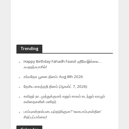
Trending
Happy Birthday Fahadh Faasil: ஹீரோஇல்லை…
ஃபஹத்ஃபாசில்!
சர்வதேச பூனை தினம்: Aug 8th 2026
தேசிய கைத்தறி தினம் (ஆகஸ்ட் 7, 2026)
கவிஞர் நா. முத்துக்குமார் எனும் காலம் கடந்தும் வாழும்
கவிதைகளின் மனிதர்
பாம்புஎன்றால்படையும்நடுங்குமா? ‘உலகபாம்புகள்தின’
சிறப்புப்பார்வை!