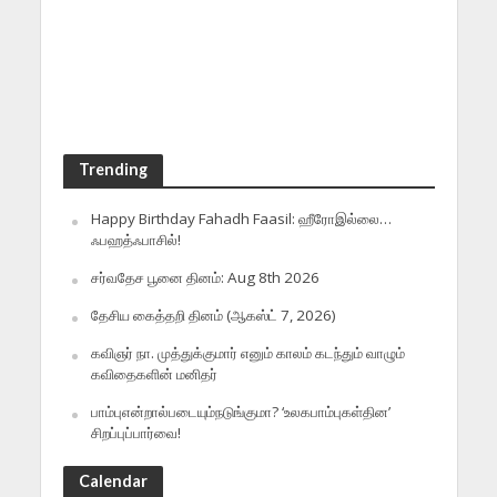
Trending
Happy Birthday Fahadh Faasil: ஹீரோஇல்லை…
ஃபஹத்ஃபாசில்!
சர்வதேச பூனை தினம்: Aug 8th 2026
தேசிய கைத்தறி தினம் (ஆகஸ்ட் 7, 2026)
கவிஞர் நா. முத்துக்குமார் எனும் காலம் கடந்தும் வாழும்
கவிதைகளின் மனிதர்
பாம்புஎன்றால்படையும்நடுங்குமா? ‘உலகபாம்புகள்தின’
சிறப்புப்பார்வை!
Calendar