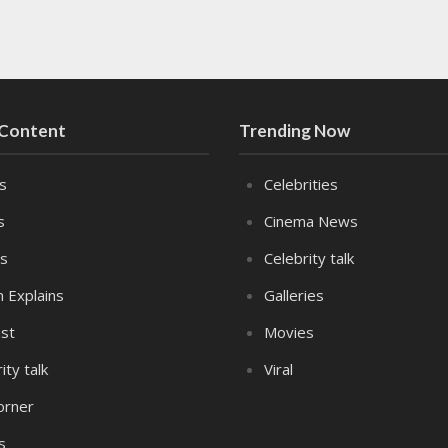
 Content
Trending Now
es
Celebrities
s
Cinema News
s
Celebrity talk
n Explains
Galleries
st
Movies
ity talk
Viral
orner
s