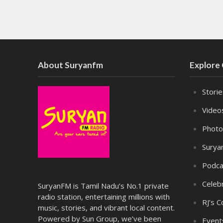
About Suryanfm
Explore
Stori
Video
Photo
Surya
Podca
Celebr
SuryanFM is Tamil Nadu’s No.1 private
radio station, entertaining millions with
RJ’s C
music, stories, and vibrant local content.
Powered by Sun Group, we’ve been
Event