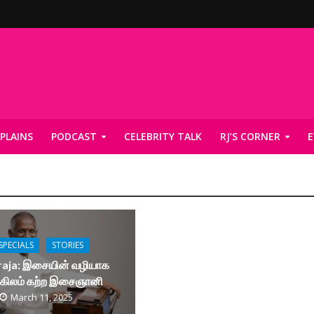
PLAINS
PODCAST
CELEBRITY TALK
RJ’S CORNER
E
SPECIALS
STORIES
araja: இசையின் வழியாக
கிலம் கற்ற இசைஞானி
March 11, 2025