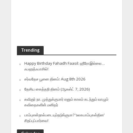
Trending
Happy Birthday Fahadh Faasil: ஹீரோஇல்லை…
ஃபஹத்ஃபாசில்!
சர்வதேச பூனை தினம்: Aug 8th 2026
தேசிய கைத்தறி தினம் (ஆகஸ்ட் 7, 2026)
கவிஞர் நா. முத்துக்குமார் எனும் காலம் கடந்தும் வாழும்
கவிதைகளின் மனிதர்
பாம்புஎன்றால்படையும்நடுங்குமா? ‘உலகபாம்புகள்தின’
சிறப்புப்பார்வை!