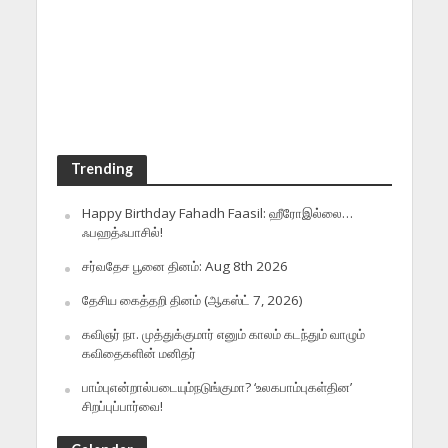
Trending
Happy Birthday Fahadh Faasil: ஹீரோஇல்லை…
ஃபஹத்ஃபாசில்!
சர்வதேச பூனை தினம்: Aug 8th 2026
தேசிய கைத்தறி தினம் (ஆகஸ்ட் 7, 2026)
கவிஞர் நா. முத்துக்குமார் எனும் காலம் கடந்தும் வாழும்
கவிதைகளின் மனிதர்
பாம்புஎன்றால்படையும்நடுங்குமா? ‘உலகபாம்புகள்தின’
சிறப்புப்பார்வை!