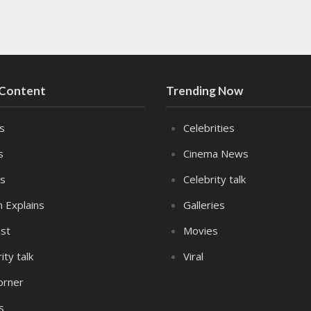
 Content
Trending Now
es
Celebrities
s
Cinema News
s
Celebrity talk
n Explains
Galleries
st
Movies
ity talk
Viral
orner
s