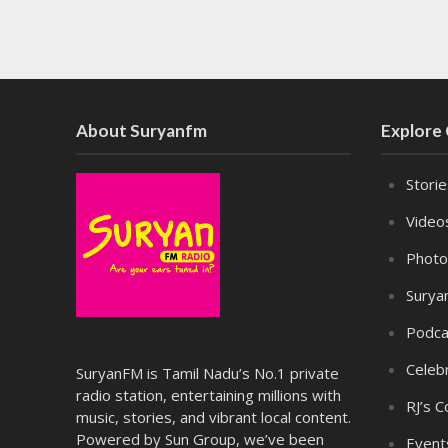
About Suryanfm
Explore
Stori
Video
Photo
Surya
Podca
Celebr
SuryanFM is Tamil Nadu’s No.1 private
radio station, entertaining millions with
RJ’s C
music, stories, and vibrant local content.
Powered by Sun Group, we’ve been
Event